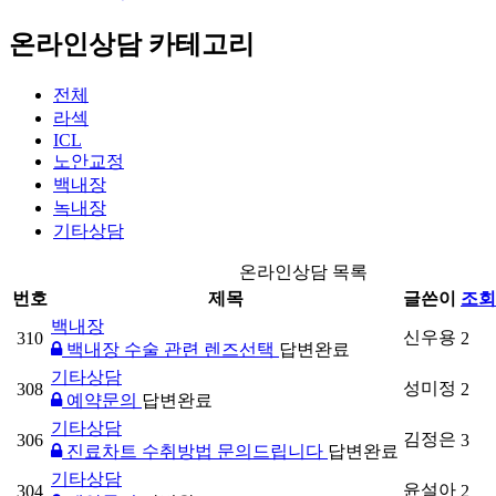
온라인상담 카테고리
전체
라섹
ICL
노안교정
백내장
녹내장
기타상담
온라인상담 목록
번호
제목
글쓴이
조
백내장
신우용
310
2
백내장 수술 관련 렌즈선택
답변완료
기타상담
성미정
308
2
예약문의
답변완료
기타상담
김정은
306
3
진료차트 수취방법 문의드립니다
답변완료
기타상담
윤설아
304
2