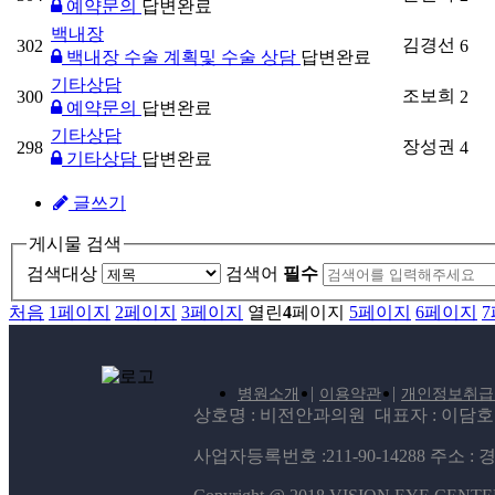
예약문의
답변완료
백내장
김경선
302
6
백내장 수술 계획및 수술 상담
답변완료
기타상담
조보희
300
2
예약문의
답변완료
기타상담
장성권
298
4
기타상담
답변완료
글쓰기
게시물 검색
검색대상
검색어
필수
처음
1
페이지
2
페이지
3
페이지
열린
4
페이지
5
페이지
6
페이지
7
|
|
병원소개
이용약관
개인정보취급
상호명 : 비전안과의원 대표자 : 이담호 대표번호
사업자등록번호 :211-90-14288 주소 