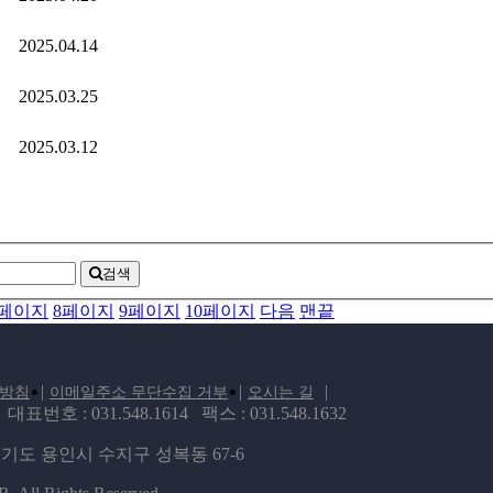
2025.04.14
2025.03.25
2025.03.12
검색
페이지
8
페이지
9
페이지
10
페이지
다음
맨끝
|
|
|
방침
이메일주소 무단수집 거부
오시는 길
 : 031.548.1614 팩스 : 031.548.1632
: 경기도 용인시 수지구 성복동 67-6