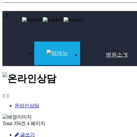
병원소개
상담
>
<
온라인상담
Total 356건
4 페이지
글쓰기