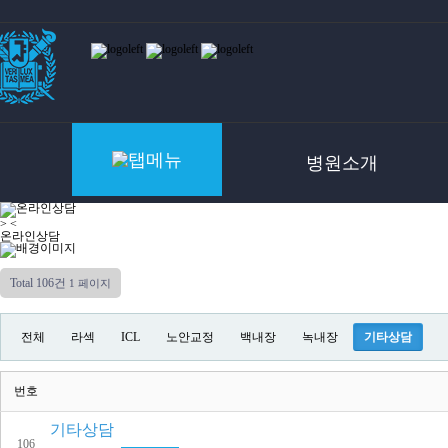
병원소개
>
<
온라인상담
상담
Total 106건
1 페이지
전체
라섹
ICL
노안교정
백내장
녹내장
기타상담
번호
기타상담
106