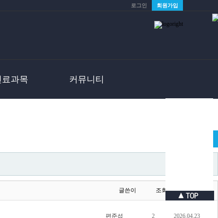
로그인
회원가입
진료과목
커뮤니티
글쓰기
글쓴이
조회
날짜
편준섭
2
2026.04.23